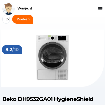
Zoeken
8.2
/10
Beko DH9532GA01 HygieneShield