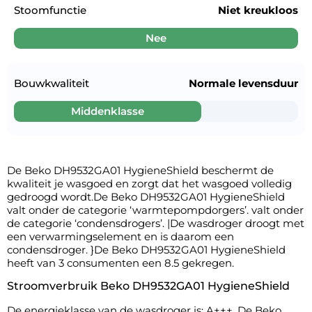
Stoomfunctie
Niet kreukloos
Nee
Bouwkwaliteit
Normale levensduur
Middenklasse
De Beko DH9532GA01 HygieneShield beschermt de
kwaliteit je wasgoed en zorgt dat het wasgoed volledig
gedroogd wordt.De Beko DH9532GA01 HygieneShield
valt onder de categorie ‘warmtepompdorgers’. valt onder
de categorie ‘condensdrogers’. |De wasdroger droogt met
een verwarmingselement en is daarom een
condensdroger. }De Beko DH9532GA01 HygieneShield
heeft van 3 consumenten een 8.5 gekregen.
Stroomverbruik Beko DH9532GA01 HygieneShield
De energieklasse van de wasdroger is: A+++. De Beko