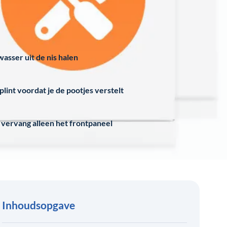
asser uit de nis halen
lint voordat je de pootjes verstelt
f vervang alleen het frontpaneel
Inhoudsopgave