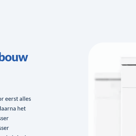
nbouw
 eerst alles
 daarna het
sser
sser