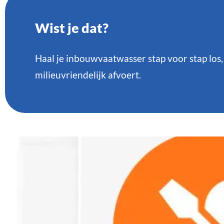
Wist je dat?
Haal je inbouwvaatwasser stap voor stap los,
milieuvriendelijk afvoert.