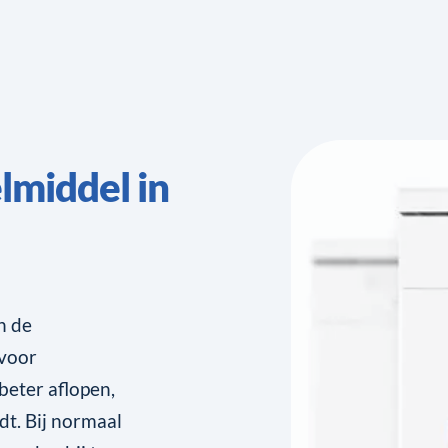
lmiddel in
n de
 voor
beter aflopen,
dt. Bij normaal