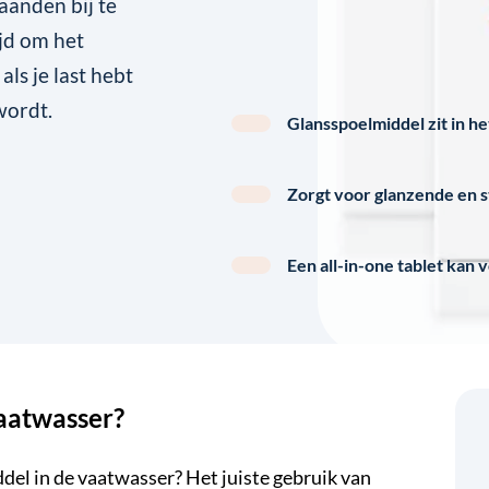
aanden bij te
ijd om het
als je last hebt
wordt.
Glansspoelmiddel zit in h
Zorgt voor glanzende en s
Een all-in-one tablet kan 
aatwasser?
del in de
vaatwasser
? Het juiste gebruik van