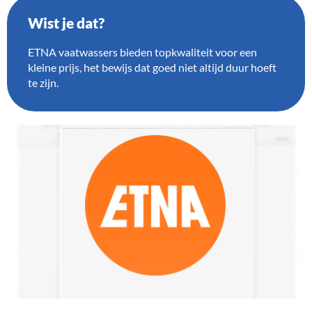
Wist je dat?
ETNA vaatwassers bieden topkwaliteit voor een
kleine prijs, het bewijs dat goed niet altijd duur hoeft
te zijn.