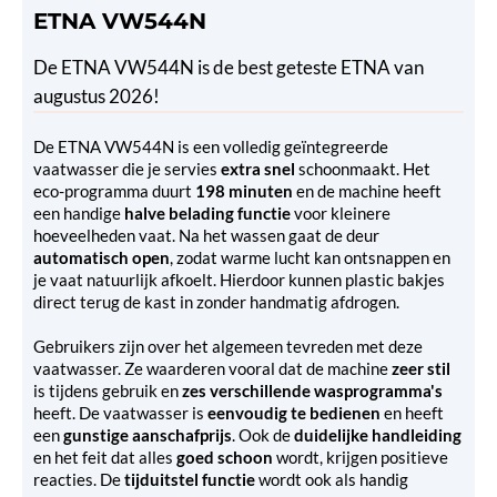
ETNA VW544N
De ETNA VW544N is de best geteste ETNA van
augustus 2026!
De ETNA VW544N is een volledig geïntegreerde
vaatwasser die je servies
extra snel
schoonmaakt. Het
eco-programma duurt
198 minuten
en de machine heeft
een handige
halve belading functie
voor kleinere
hoeveelheden vaat. Na het wassen gaat de deur
automatisch open
, zodat warme lucht kan ontsnappen en
je vaat natuurlijk afkoelt. Hierdoor kunnen plastic bakjes
direct terug de kast in zonder handmatig afdrogen.
Gebruikers zijn over het algemeen tevreden met deze
vaatwasser. Ze waarderen vooral dat de machine
zeer stil
is tijdens gebruik en
zes verschillende wasprogramma's
heeft. De vaatwasser is
eenvoudig te bedienen
en heeft
een
gunstige aanschafprijs
. Ook de
duidelijke handleiding
en het feit dat alles
goed schoon
wordt, krijgen positieve
reacties. De
tijduitstel functie
wordt ook als handig