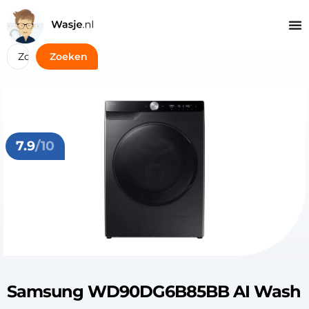
Zoeken
7.9
/10
Samsung WD90DG6B85BB AI Wash