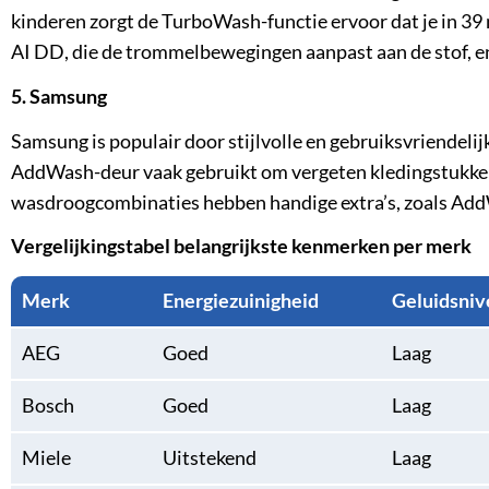
kinderen zorgt de TurboWash-functie ervoor dat je in 3
AI DD, die de trommelbewegingen aanpast aan de stof, 
5. Samsung
Samsung is populair door stijlvolle en gebruiksvriendeli
AddWash-deur vaak gebruikt om vergeten kledingstukken
wasdroogcombinaties hebben handige extra’s, zoals Ad
Vergelijkingstabel belangrijkste kenmerken per merk
Merk
Energiezuinigheid
Geluidsniv
AEG
Goed
Laag
Bosch
Goed
Laag
Miele
Uitstekend
Laag