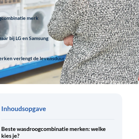
ogcombinatie merk
aar bij LG en Samsung
erken verlengt de levensduur
Inhoudsopgave
Beste wasdroogcombinatie merken: welke
kies je?