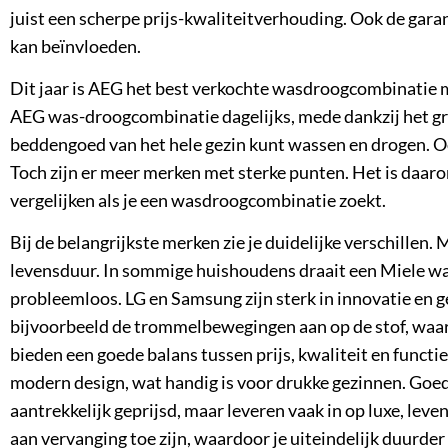
juist een scherpe prijs-kwaliteitverhouding. Ook de garan
kan beïnvloeden.
Dit jaar is
AEG
het best verkochte wasdroogcombinatie me
AEG was-droogcombinatie dagelijks, mede dankzij het g
beddengoed van het hele gezin kunt wassen en drogen. O
Toch zijn er meer merken met sterke punten. Het is daar
vergelijken als je een wasdroogcombinatie zoekt.
Bij de belangrijkste merken zie je duidelijke verschillen.
M
levensduur. In sommige huishoudens draait een Miele w
probleemloos. LG en Samsung zijn sterk in innovatie en
bijvoorbeeld de trommelbewegingen aan op de stof, waar
bieden een goede balans tussen prijs, kwaliteit en functi
modern design, wat handig is voor drukke gezinnen. Goed
aantrekkelijk geprijsd, maar leveren vaak in op luxe, leven
aan vervanging toe zijn, waardoor je uiteindelijk duurder 