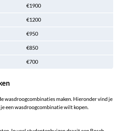
€1900
€1200
€950
€850
€700
ken
ende wasdroogcombinaties maken. Hieronder vind je
ls je een wasdroogcombinatie wilt kopen.
en. In veel studentenhuizen draait een Bosch