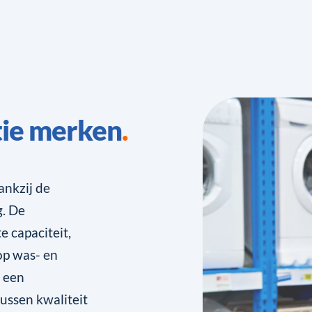
ie merken
ankzij de
g. De
 capaciteit,
op was- en
 een
ussen kwaliteit