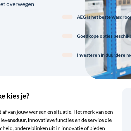
 het overwegen
AEG is het beste wasdro
Goedkope opties beschikb
Investeren in duurdere m
 kies je?
af van jouw wensen en situatie. Het merk van een
,
levensduur
, innovatieve functies en de service die
eid, andere blinken uit in innovatie of bieden