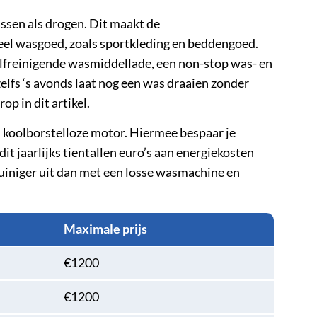
assen als drogen. Dit maakt de
eel wasgoed, zoals sportkleding en beddengoed.
elfreinigende wasmiddellade, een non-stop was- en
elfs ‘s avonds laat nog een was draaien zonder
op in dit artikel.
 koolborstelloze motor. Hiermee bespaar je
it jaarlijks tientallen euro’s aan energiekosten
iniger uit dan met een losse wasmachine en
Maximale prijs
€1200
€1200