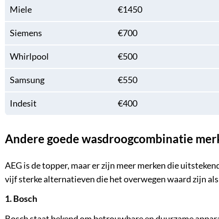
Miele
€1450
Siemens
€700
Whirlpool
€500
Samsung
€550
Indesit
€400
Andere goede wasdroogcombinatie mer
AEG is de topper, maar er zijn meer merken die uitstek
vijf sterke alternatieven die het overwegen waard zijn a
1. Bosch
Bosch staat bekend om betrouwbare en duurzame apparat