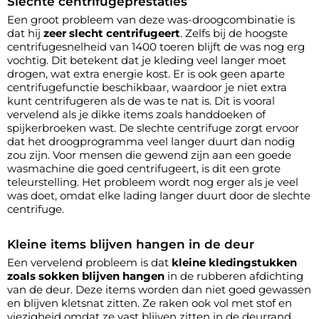
Slechte centrifugeprestaties
Een groot probleem van deze was-droogcombinatie is
dat hij
zeer slecht centrifugeert
. Zelfs bij de hoogste
centrifugesnelheid van 1400 toeren blijft de was nog erg
vochtig. Dit betekent dat je kleding veel langer moet
drogen, wat extra energie kost. Er is ook geen aparte
centrifugefunctie beschikbaar, waardoor je niet extra
kunt centrifugeren als de was te nat is. Dit is vooral
vervelend als je dikke items zoals handdoeken of
spijkerbroeken wast. De slechte centrifuge zorgt ervoor
dat het droogprogramma veel langer duurt dan nodig
zou zijn. Voor mensen die gewend zijn aan een goede
wasmachine die goed centrifugeert, is dit een grote
teleurstelling. Het probleem wordt nog erger als je veel
was doet, omdat elke lading langer duurt door de slechte
centrifuge.
Kleine items blijven hangen in de deur
Een vervelend probleem is dat
kleine kledingstukken
zoals sokken blijven hangen
in de rubberen afdichting
van de deur. Deze items worden dan niet goed gewassen
en blijven kletsnat zitten. Ze raken ook vol met stof en
viezigheid omdat ze vast blijven zitten in de deurrand.