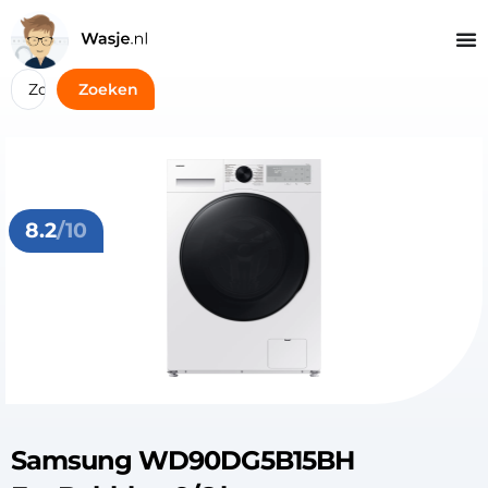
Zoeken
8.2
/10
Samsung WD90DG5B15BH