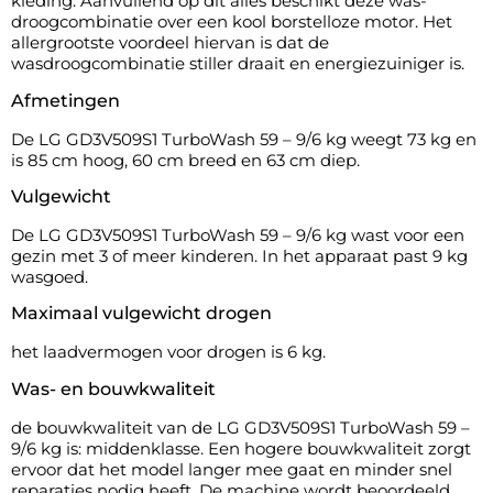
kleding. Aanvullend op dit alles beschikt deze was-
droogcombinatie over een kool borstelloze motor. Het
allergrootste voordeel hiervan is dat de
wasdroogcombinatie stiller draait en energiezuiniger is.
Afmetingen
De LG GD3V509S1 TurboWash 59 – 9/6 kg weegt 73 kg en
is 85 cm hoog, 60 cm breed en 63 cm diep.
Vulgewicht
De LG GD3V509S1 TurboWash 59 – 9/6 kg wast voor een
gezin met 3 of meer kinderen. In het apparaat past 9 kg
wasgoed.
Maximaal vulgewicht drogen
het laadvermogen voor drogen is 6 kg.
Was- en bouwkwaliteit
de bouwkwaliteit van de LG GD3V509S1 TurboWash 59 –
9/6 kg is: middenklasse. Een hogere bouwkwaliteit zorgt
ervoor dat het model langer mee gaat en minder snel
reparaties nodig heeft. De machine wordt beoordeeld