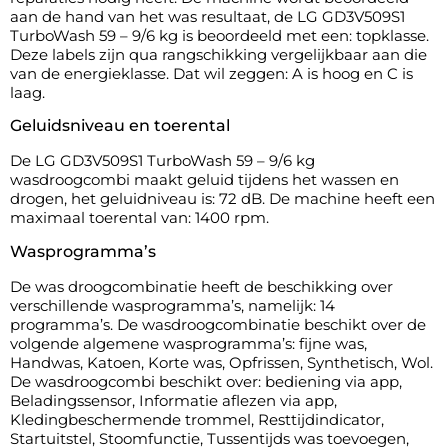
aan de hand van het was resultaat, de LG GD3V509S1
TurboWash 59 – 9/6 kg is beoordeeld met een: topklasse.
Deze labels zijn qua rangschikking vergelijkbaar aan die
van de energieklasse. Dat wil zeggen: A is hoog en C is
laag.
Geluidsniveau en toerental
De LG GD3V509S1 TurboWash 59 – 9/6 kg
wasdroogcombi maakt geluid tijdens het wassen en
drogen, het geluidniveau is: 72 dB. De machine heeft een
maximaal toerental van: 1400 rpm.
Wasprogramma’s
De was droogcombinatie heeft de beschikking over
verschillende wasprogramma’s, namelijk: 14
programma’s. De wasdroogcombinatie beschikt over de
volgende algemene wasprogramma’s: fijne was,
Handwas, Katoen, Korte was, Opfrissen, Synthetisch, Wol.
De wasdroogcombi beschikt over: bediening via app,
Beladingssensor, Informatie aflezen via app,
Kledingbeschermende trommel, Resttijdindicator,
Startuitstel, Stoomfunctie, Tussentijds was toevoegen,