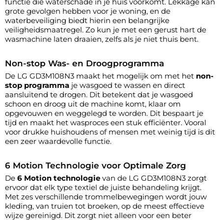
functie die waterschade in je huis voorkomt. Lekkage kan
grote gevolgen hebben voor je woning, en de
waterbeveiliging biedt hierin een belangrijke
veiligheidsmaatregel. Zo kun je met een gerust hart de
wasmachine laten draaien, zelfs als je niet thuis bent.
Non-stop Was- en Droogprogramma
De LG GD3M108N3 maakt het mogelijk om met het
non-
stop programma
je wasgoed te wassen en direct
aansluitend te drogen. Dit betekent dat je wasgoed
schoon en droog uit de machine komt, klaar om
opgevouwen en weggelegd te worden. Dit bespaart je
tijd en maakt het wasproces een stuk efficiënter. Vooral
voor drukke huishoudens of mensen met weinig tijd is dit
een zeer waardevolle functie.
6 Motion Technologie voor Optimale Zorg
De
6 Motion technologie
van de LG GD3M108N3 zorgt
ervoor dat elk type textiel de juiste behandeling krijgt.
Met zes verschillende trommelbewegingen wordt jouw
kleding, van truien tot broeken, op de meest effectieve
wijze gereinigd. Dit zorgt niet alleen voor een beter