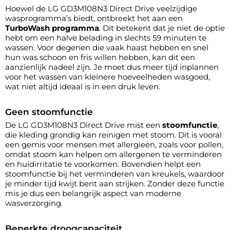
Hoewel de LG GD3M108N3 Direct Drive veelzijdige
wasprogramma’s biedt, ontbreekt het aan een
TurboWash programma
. Dit betekent dat je niet de optie
hebt om een halve belading in slechts 59 minuten te
wassen. Voor degenen die vaak haast hebben en snel
hun was schoon en fris willen hebben, kan dit een
aanzienlijk nadeel zijn. Je moet dus meer tijd inplannen
voor het wassen van kleinere hoeveelheden wasgoed,
wat niet altijd ideaal is in een druk leven.
Geen stoomfunctie
De LG GD3M108N3 Direct Drive mist een
stoomfunctie
,
die kleding grondig kan reinigen met stoom. Dit is vooral
een gemis voor mensen met allergieën, zoals voor pollen,
omdat stoom kan helpen om allergenen te verminderen
en huidirritatie te voorkomen. Bovendien helpt een
stoomfunctie bij het verminderen van kreukels, waardoor
je minder tijd kwijt bent aan strijken. Zonder deze functie
mis je dus een belangrijk aspect van moderne
wasverzorging.
Beperkte droogcapaciteit