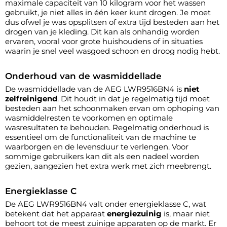
maximale capaciteit van 10 kilogram voor het wassen
gebruikt, je niet alles in één keer kunt drogen. Je moet
dus ofwel je was opsplitsen of extra tijd besteden aan het
drogen van je kleding. Dit kan als onhandig worden
ervaren, vooral voor grote huishoudens of in situaties
waarin je snel veel wasgoed schoon en droog nodig hebt.
Onderhoud van de wasmiddellade
De wasmiddellade van de AEG LWR9516BN4 is
niet
zelfreinigend
. Dit houdt in dat je regelmatig tijd moet
besteden aan het schoonmaken ervan om ophoping van
wasmiddelresten te voorkomen en optimale
wasresultaten te behouden. Regelmatig onderhoud is
essentieel om de functionaliteit van de machine te
waarborgen en de levensduur te verlengen. Voor
sommige gebruikers kan dit als een nadeel worden
gezien, aangezien het extra werk met zich meebrengt.
Energieklasse C
De AEG LWR9516BN4 valt onder energieklasse C, wat
betekent dat het apparaat
energiezuinig
is, maar niet
behoort tot de meest zuinige apparaten op de markt. Er