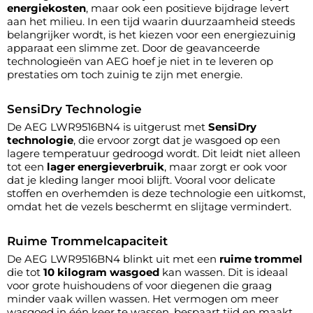
energiekosten
, maar ook een positieve bijdrage levert
aan het milieu. In een tijd waarin duurzaamheid steeds
belangrijker wordt, is het kiezen voor een energiezuinig
apparaat een slimme zet. Door de geavanceerde
technologieën van AEG hoef je niet in te leveren op
prestaties om toch zuinig te zijn met energie.
SensiDry Technologie
De AEG LWR9516BN4 is uitgerust met
SensiDry
technologie
, die ervoor zorgt dat je wasgoed op een
lagere temperatuur gedroogd wordt. Dit leidt niet alleen
tot een
lager energieverbruik
, maar zorgt er ook voor
dat je kleding langer mooi blijft. Vooral voor delicate
stoffen en overhemden is deze technologie een uitkomst,
omdat het de vezels beschermt en slijtage vermindert.
Ruime Trommelcapaciteit
De AEG LWR9516BN4 blinkt uit met een
ruime trommel
die tot
10 kilogram wasgoed
kan wassen. Dit is ideaal
voor grote huishoudens of voor diegenen die graag
minder vaak willen wassen. Het vermogen om meer
wasgoed in één keer te wassen, bespaart tijd en maakt