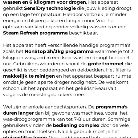
wassen en 6 kilogram voor drogen
. Het apparaat
gebruikt
SensiDry technologie
die jouw kleding droogt
op een lage temperatuur. Hierdoor verbruik je minder
energie en blijven je kleren langer mooi. Voor het
opfrissen van kleding zonder volledig wassen is er een
Steam Refresh programma
beschikbaar.
Het apparaat heeft verschillende handige programma's
zoals het
NonStop 3h/3kg programma
waarmee je tot 3
kilogram wasgoed in één keer wast en droogt binnen 3
uur. Gebruikers waarderen vooral de
grote trommel
die
geschikt is voor beddengoed en dekbedden. Het filter is
makkelijk te reinigen
en het apparaat bespaart ruimte
omdat je geen aparte droger nodig hebt. De was komt
schoon uit het apparaat en het geluidsniveau valt
volgens de meeste gebruikers mee.
Wel zijn er enkele aandachtspunten. De
programma's
duren langer
dan bij gewone wasmachines, vooral het
was-droogprogramma kan tot 7-8 uur duren. Sommige
gebruikers vinden de
bediening complex
door de vele
opties en touchtoetsen. Na elk gebruik moet je het
pluizenfilter legen
. Voor beddengoed heb je soms extra