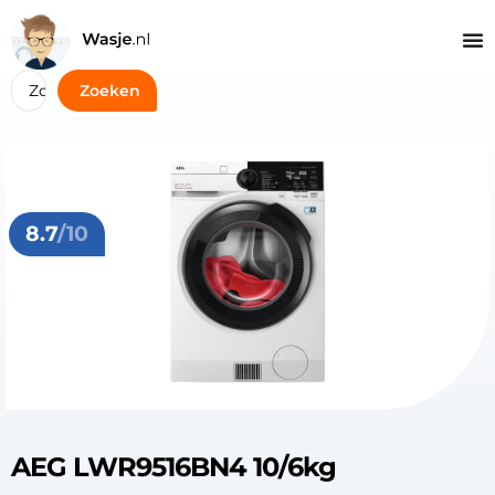
Zoeken
8.7
/10
AEG LWR9516BN4 10/6kg