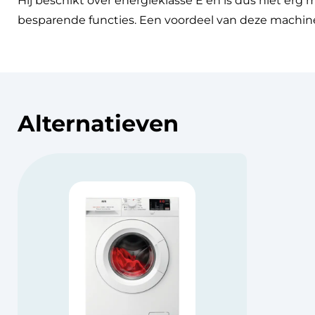
Hij beschikt over energieklasse E en is dus niet erg 
besparende functies. Een voordeel van deze machine
Alternatieven