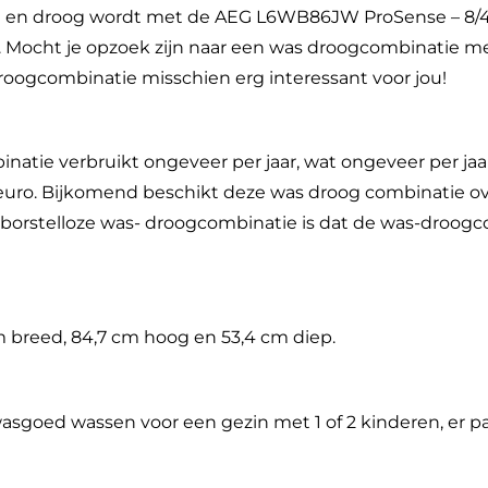
n en droog wordt met de AEG L6WB86JW ProSense – 8/4 k
Mocht je opzoek zijn naar een was droogcombinatie m
s droogcombinatie misschien erg interessant voor jou!
atie verbruikt ongeveer per jaar, wat ongeveer per jaar
,64 euro. Bijkomend beschikt deze was droog combinatie 
olborstelloze was- droogcombinatie is dat de was-droog
m breed, 84,7 cm hoog en 53,4 cm diep.
goed wassen voor een gezin met 1 of 2 kinderen, er p