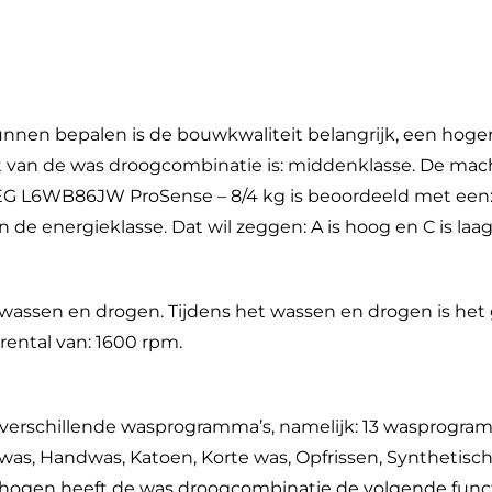
nen bepalen is de bouwkwaliteit belangrijk, een hoge
t van de was droogcombinatie is: middenklasse. De mac
AEG L6WB86JW ProSense – 8/4 kg is beoordeeld met een:
n de energieklasse. Dat wil zeggen: A is hoog en C is laag
 wassen en drogen. Tijdens het wassen en drogen is het
ental van: 1600 rpm.
verschillende wasprogramma’s, namelijk: 13 wasprogr
as, Handwas, Katoen, Korte was, Opfrissen, Synthetisch
ogen heeft de was droogcombinatie de volgende functi