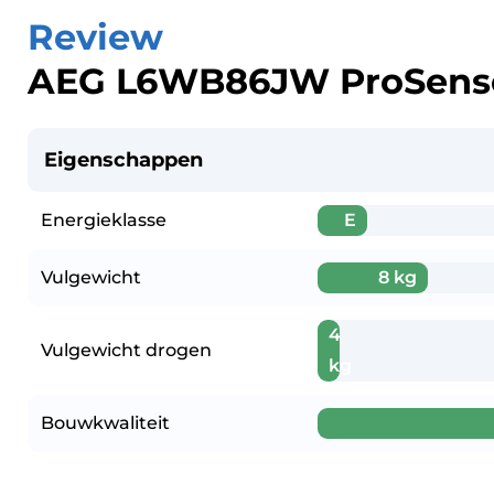
Review
AEG L6WB86JW ProSense
Eigenschappen
Energieklasse
E
Vulgewicht
8 kg
4
Vulgewicht drogen
kg
Bouwkwaliteit