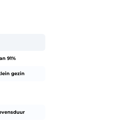
dan
91%
lein gezin
evensduur