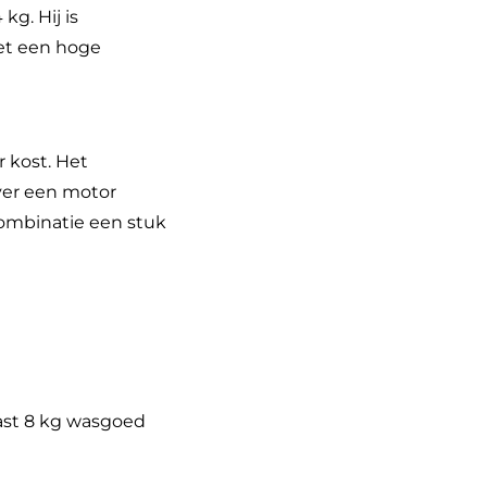
g. Hij is
et een hoge
 kost. Het
over een motor
combinatie een stuk
ast 8 kg wasgoed