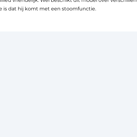
milieu vriendelijk. Wel beschikt dit model over verschille
 is dat hij komt met een stoomfunctie.