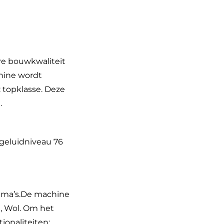
re bouwkwaliteit
hine wordt
 topklasse. Deze
.
 geluidniveau 76
amma’s.De machine
, Wol. Om het
onaliteiten: