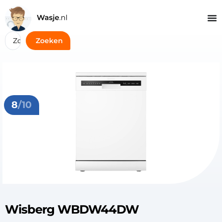
Zoeken
8
/10
Wisberg WBDW44DW