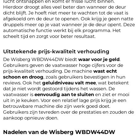
lucht ontsnappen en komt er frisse lucht binnen.
Hierdoor droogt alles veel beter dan wanneer de deur
dicht blijft. Je hoeft niet meer te wachten tot de vaat is
afgekoeld om de deur te openen. Ook krijg je geen natte
druppels meer op je vaat wanneer je de deur opent. Deze
automatische functie werkt bij elk programma. Het
scheelt tijd en zorgt voor beter resultaat.
Uitstekende prijs-kwaliteit verhouding
De Wisberg WBDW44DW biedt
waar voor je geld
.
Gebruikers geven de vaatwasser hoge cijfers voor de
prijs-kwaliteit verhouding. De machine
wast echt
schoon en droog
, zoals gebruikers bevestigen in hun
reviews. Ook het
geluidniveau valt mee
, wat betekent
dat je niet wordt gestoord tijdens het wassen. De
vaatwasser is
eenvoudig aan te sluiten
en ziet er mooi
uit in je keuken. Voor een relatief lage prijs krijg je een
betrouwbare machine die zijn werk goed doet.
Gebruikers zijn tevreden over de prestaties en zouden de
aankoop opnieuw doen.
Nadelen van de Wisberg WBDW44DW