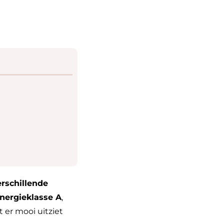
a
erschillende
nergieklasse A
,
 er mooi uitziet