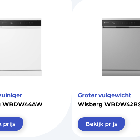
zuiniger
Groter vulgewicht
rg WBDW44AW
Wisberg WBDW42B
 prijs
Bekijk prijs