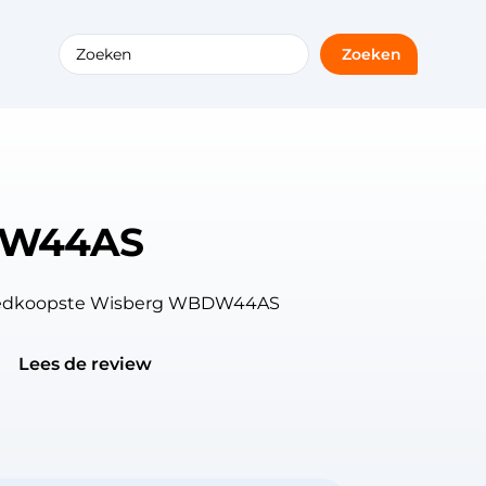
Zoeken
DW44AS
 goedkoopste Wisberg WBDW44AS
Lees de review