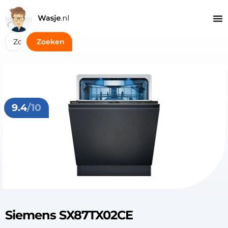
Zoeken
9.4
/10
Siemens SX87TX02CE