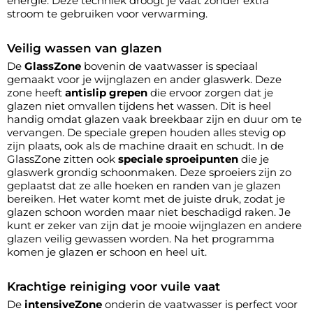
energie. Deze techniek droogt je vaat zonder extra
stroom te gebruiken voor verwarming.
Veilig wassen van glazen
De
GlassZone
bovenin de vaatwasser is speciaal
gemaakt voor je wijnglazen en ander glaswerk. Deze
zone heeft
antislip grepen
die ervoor zorgen dat je
glazen niet omvallen tijdens het wassen. Dit is heel
handig omdat glazen vaak breekbaar zijn en duur om te
vervangen. De speciale grepen houden alles stevig op
zijn plaats, ook als de machine draait en schudt. In de
GlassZone zitten ook
speciale sproeipunten
die je
glaswerk grondig schoonmaken. Deze sproeiers zijn zo
geplaatst dat ze alle hoeken en randen van je glazen
bereiken. Het water komt met de juiste druk, zodat je
glazen schoon worden maar niet beschadigd raken. Je
kunt er zeker van zijn dat je mooie wijnglazen en andere
glazen veilig gewassen worden. Na het programma
komen je glazen er schoon en heel uit.
Krachtige reiniging voor vuile vaat
De
intensiveZone
onderin de vaatwasser is perfect voor