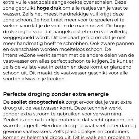
extra vuile vaat zoals aangekoekte ovenschalen. Deze
zone gebruikt
hoge druk
om alle restjes van je vaat te
wassen. Zelfs het meest hardnekkige vuil krijgt deze
zone schoon. Je hoeft niet meer voor te spoelen of te
weken voordat je de vaat in de machine zet. De hoge
druk zorgt ervoor dat aangekoekt eten en vet volledig
weggespoeld wordt. Dit bespaart je tijd omdat je niet
meer handmatig hoeft te schrobben. Ook zware pannen
en ovenschalen worden moeiteloos schoon. De
intensiveZone werkt samen met de andere delen van de
vaatwasser om alles perfect schoon te krijgen. Je kunt er
zelfs de vuilste vaat in zetten en deze komt er glanzend
schoon uit. Dit maakt de vaatwasser geschikt voor alle
soorten afwas in je keuken.
Perfecte droging zonder extra energie
De
zeoliet droogtechniek
zorgt ervoor dat je vaat extra
droog uit de vaatwasser komt. Deze techniek werkt
zonder extra stroom te gebruiken voor verwarming.
Zeoliet is een natuurlijk materiaal dat vocht opneemt en
warmte afgeeft. Hierdoor droogt je vaat veel beter dan bij
gewone vaatwassers. Zelfs plastic bakjes en containers
komen er helemaal droog uit. Dit is vaak een probleem