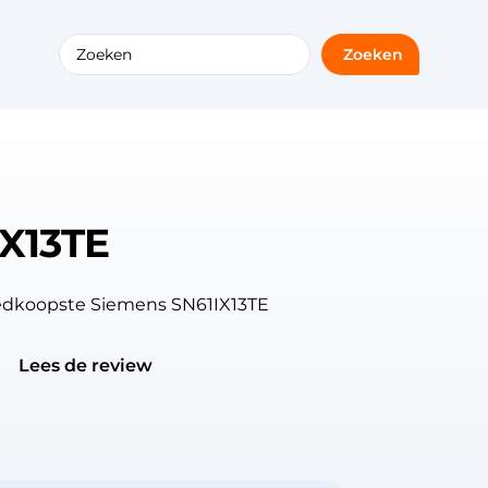
Zoeken
X13TE
oedkoopste Siemens SN61IX13TE
Lees de review