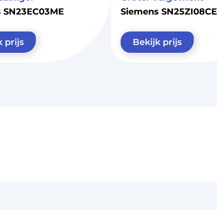
s SN23EC03ME
Siemens SN25ZI08CE
 prijs
Bekijk prijs