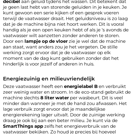
decibel
aan geluid tijdens het wassen. Dit betekent dat
je geen last hebt van storende geluiden in je keuken. Je
kunt gewoon een serie kijken of een gesprek voeren
terwijl de vaatwasser draait. Het geluidsniveau is zo laag
dat je de machine bijna niet hoort werken. Dit is vooral
handig als je een open keuken hebt of als je ‘s avonds de
vaatwasser wilt aanzetten zonder anderen te storen.
Door een
lampje op de vloer
zie je wel dat de machine
aan staat, want anders zou je het vergeten. De stille
werking zorgt ervoor dat je de vaatwasser op elk
moment van de dag kunt gebruiken zonder dat het
hinderlijk is voor jezelf of anderen in huis.
Energiezuinig en milieuvriendelijk
Deze vaatwasser heeft een
energielabel B
en verbruikt
zeer weinig water en stroom. In de eco-stand gebruikt de
machine slechts
8 liter water
per wasbeurt. Dit is veel
minder dan wanneer je met de hand zou afwassen. Het
lage verbruik zorgt ervoor dat je maandelijkse
energierekening lager uitvalt. Door de zuinige werking
draag je ook bij aan een beter milieu. Je kunt via de
SmartThings app
zelfs het energieverbruik van de
vaatwasser bekijken. Zo houd je precies bij hoeveel