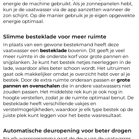
energie de machine gebruikt. Als je zonnepanelen hebt,
kun je de vaatwasser via de app aanzetten wanneer de
zon schijnt. Op die manier gebruik je je eigen opgewekte
energie optimaal.
Slimme besteklade voor meer ruimte
In plaats van een gewone bestekmand heeft deze
vaatwasser een
besteklade
bovenin. Dit geeft je veel
meer ruimte in de onderste korf voor grote pannen en
snijplanken. Je kunt het bestek netjes neerleggen in de
lade, waardoor alles beter schoon wordt. Het uitruimen
gaat ook makkelijker omdat je overzicht hebt over al je
bestek. Door de extra ruimte onderaan passen er
grote
pannen en ovenschalen
die in andere vaatwassers niet
zouden passen. Het middelste rek kun je ook nog in
hoogte verstellen, zodat je de ruimte optimaal benut. De
besteklade heeft verschillende vakjes en
verstelmogelijkheden, waardoor je elk type bestek op de
juiste plek kunt leggen voor het beste wasresultaat.
Automatische deuropening voor beter drogen
Na elk wasprogramma gaat de deur van de vaatwasser