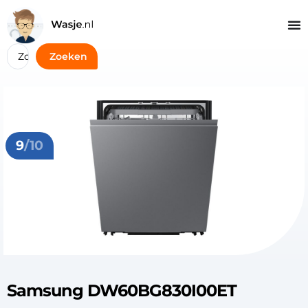
Zoeken
9
/10
Samsung DW60BG830I00ET