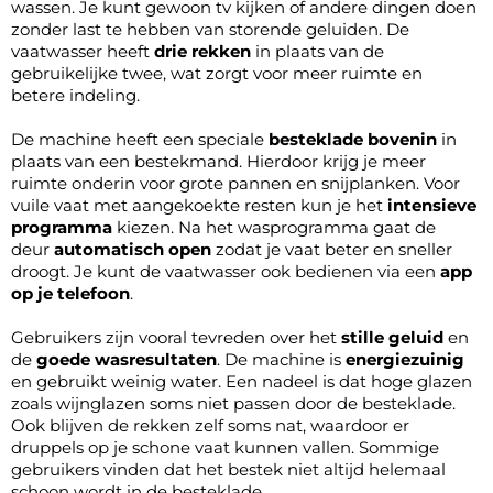
wassen. Je kunt gewoon tv kijken of andere dingen doen
zonder last te hebben van storende geluiden. De
vaatwasser heeft
drie rekken
in plaats van de
gebruikelijke twee, wat zorgt voor meer ruimte en
betere indeling.
De machine heeft een speciale
besteklade bovenin
in
plaats van een bestekmand. Hierdoor krijg je meer
ruimte onderin voor grote pannen en snijplanken. Voor
vuile vaat met aangekoekte resten kun je het
intensieve
programma
kiezen. Na het wasprogramma gaat de
deur
automatisch open
zodat je vaat beter en sneller
droogt. Je kunt de vaatwasser ook bedienen via een
app
op je telefoon
.
Gebruikers zijn vooral tevreden over het
stille geluid
en
de
goede wasresultaten
. De machine is
energiezuinig
en gebruikt weinig water. Een nadeel is dat hoge glazen
zoals wijnglazen soms niet passen door de besteklade.
Ook blijven de rekken zelf soms nat, waardoor er
druppels op je schone vaat kunnen vallen. Sommige
gebruikers vinden dat het bestek niet altijd helemaal
schoon wordt in de besteklade.