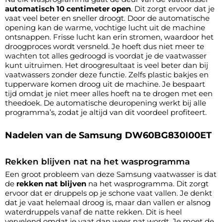
automatisch 10 centimeter open
. Dit zorgt ervoor dat je
vaat veel beter en sneller droogt. Door de automatische
opening kan de warme, vochtige lucht uit de machine
ontsnappen. Frisse lucht kan erin stromen, waardoor het
droogproces wordt versneld. Je hoeft dus niet meer te
wachten tot alles gedroogd is voordat je de vaatwasser
kunt uitruimen. Het droogresultaat is veel beter dan bij
vaatwassers zonder deze functie. Zelfs plastic bakjes en
tupperware komen droog uit de machine. Je bespaart
tijd omdat je niet meer alles hoeft na te drogen met een
theedoek. De automatische deuropening werkt bij alle
programma’s, zodat je altijd van dit voordeel profiteert.
Nadelen van de Samsung DW60BG830I00ET
Rekken blijven nat na het wasprogramma
Een groot probleem van deze Samsung vaatwasser is dat
de
rekken nat blijven
na het wasprogramma. Dit zorgt
ervoor dat er druppels op je schone vaat vallen. Je denkt
dat je vaat helemaal droog is, maar dan vallen er alsnog
waterdruppels vanaf de natte rekken. Dit is heel
vervelend omdat je vaat dan weer nat wordt. Je moet de