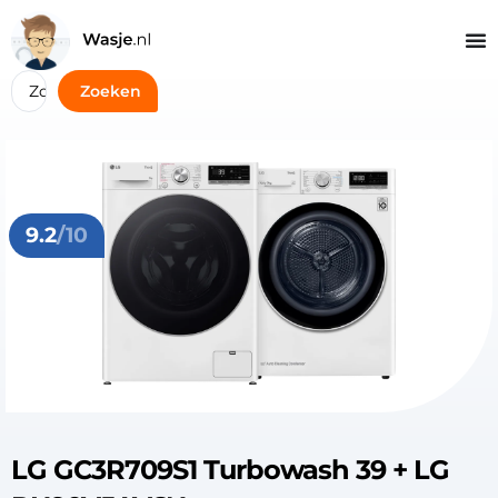
Zoeken
9.2
/10
LG GC3R709S1 Turbowash 39 + LG