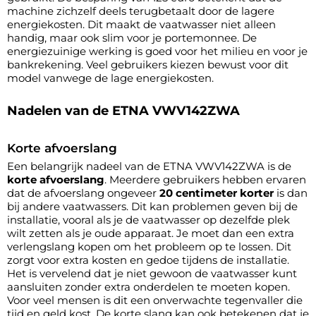
machine zichzelf deels terugbetaalt door de lagere
energiekosten. Dit maakt de vaatwasser niet alleen
handig, maar ook slim voor je portemonnee. De
energiezuinige werking is goed voor het milieu en voor je
bankrekening. Veel gebruikers kiezen bewust voor dit
model vanwege de lage energiekosten.
Nadelen van de ETNA VWV142ZWA
Korte afvoerslang
Een belangrijk nadeel van de ETNA VWV142ZWA is de
korte afvoerslang
. Meerdere gebruikers hebben ervaren
dat de afvoerslang ongeveer
20 centimeter korter
is dan
bij andere vaatwassers. Dit kan problemen geven bij de
installatie, vooral als je de vaatwasser op dezelfde plek
wilt zetten als je oude apparaat. Je moet dan een extra
verlengslang kopen om het probleem op te lossen. Dit
zorgt voor extra kosten en gedoe tijdens de installatie.
Het is vervelend dat je niet gewoon de vaatwasser kunt
aansluiten zonder extra onderdelen te moeten kopen.
Voor veel mensen is dit een onverwachte tegenvaller die
tijd en geld kost. De korte slang kan ook betekenen dat je