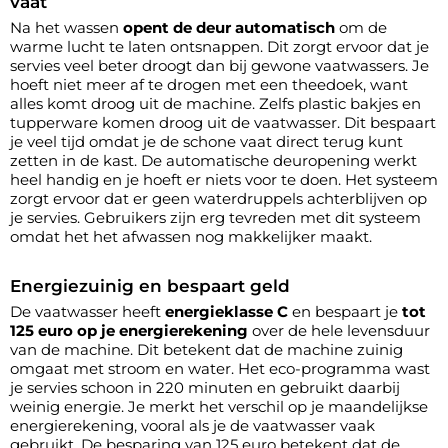
vaat
Na het wassen
opent de deur automatisch
om de
warme lucht te laten ontsnappen. Dit zorgt ervoor dat je
servies veel beter droogt dan bij gewone vaatwassers. Je
hoeft niet meer af te drogen met een theedoek, want
alles komt droog uit de machine. Zelfs plastic bakjes en
tupperware komen droog uit de vaatwasser. Dit bespaart
je veel tijd omdat je de schone vaat direct terug kunt
zetten in de kast. De automatische deuropening werkt
heel handig en je hoeft er niets voor te doen. Het systeem
zorgt ervoor dat er geen waterdruppels achterblijven op
je servies. Gebruikers zijn erg tevreden met dit systeem
omdat het het afwassen nog makkelijker maakt.
Energiezuinig en bespaart geld
De vaatwasser heeft
energieklasse C
en bespaart je
tot
125 euro op je energierekening
over de hele levensduur
van de machine. Dit betekent dat de machine zuinig
omgaat met stroom en water. Het eco-programma wast
je servies schoon in 220 minuten en gebruikt daarbij
weinig energie. Je merkt het verschil op je maandelijkse
energierekening, vooral als je de vaatwasser vaak
gebruikt. De besparing van 125 euro betekent dat de