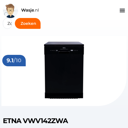
Zoeken
9.1
/10
ETNA VWV142ZWA