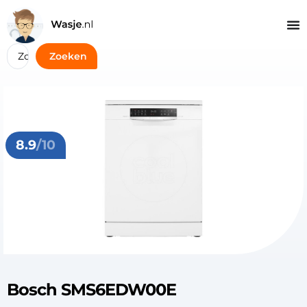
Zoeken
8.9
/10
Bosch SMS6EDW00E