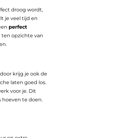
fect droog wordt,
 je veel tijd en
 een
perfect
l ten opzichte van
en.
door krijg je ook de
he laten goed los.
erk voor je. Dit
ts hoeven te doen.
ur en extra