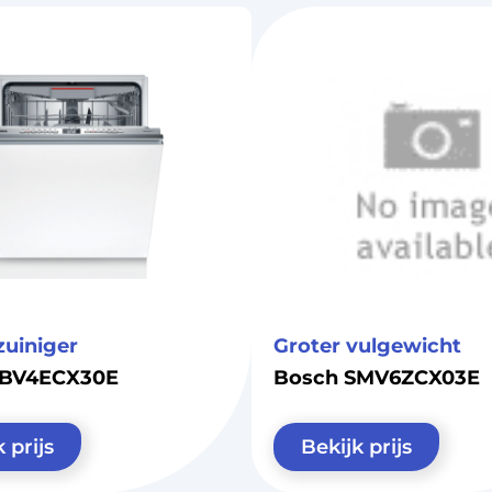
zuiniger
Groter vulgewicht
SBV4ECX30E
Bosch SMV6ZCX03E
 prijs
Bekijk prijs