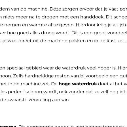
dem van de machine. Deze zorgen ervoor dat je vaat per
en niets meer na te drogen met een handdoek. Dit scheelt
e nemen en warmte af te geven. Hierdoor krijg je altijd
over hoe goed alles droog wordt. Dit is een groot voordee
t je vaat direct uit de machine pakken en in de kast zett
 een speciaal gebied waar de waterdruk veel hoger is. Hier
n. Zelfs hardnekkige resten van bijvoorbeeld een quic
 het in de machine zet. De
hoge waterdruk
doet al het w
lles perfect schoon wordt, ook zonder dat ze zelf nog ie
 de zwaarste vervuiling aankan.
gramma
. Dit programma gebruikt een hogere temperatu