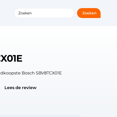
Zoeken
X01E
goedkoopste Bosch SBV8TCX01E
Lees de review