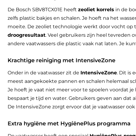
De Bosch SBV8TCX01E heeft
zeoliet korrels
in de bo
zelfs plastic bakjes en schalen. Je hoeft na het wass
moeite. De zeoliet technologie werkt door vocht op t
droogresultaat
. Veel gebruikers zijn heel tevreden 
andere vaatwassers die plastic vaak nat laten. Je kun
Krachtige reiniging met IntensiveZone
Onder in de vaatwasser zit de
IntensiveZone
. Dit is
meest aangekoekte pannen en schalen helemaal schoo
Je hoeft je vaat niet meer voor te spoelen voordat je
bespaart je tijd en water. Gebruikers geven aan dat a
De IntensiveZone zorgt ervoor dat je vaatwasser ook
Extra hygiëne met HygiënePlus programma
De vaatwasser heeft een speciaal
HygiënePlus pro