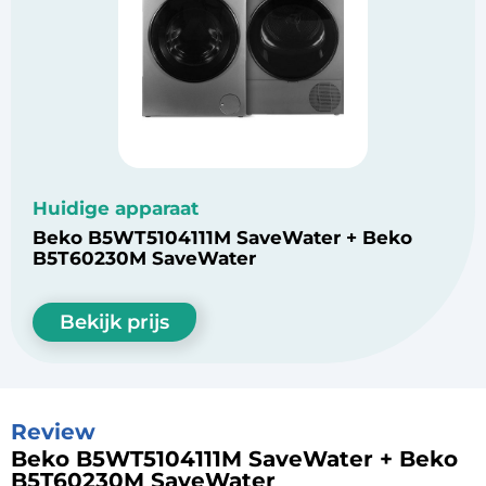
Huidige apparaat
Beko B5WT5104111M SaveWater + Beko
B5T60230M SaveWater
Bekijk prijs
Review
Beko B5WT5104111M SaveWater + Beko
B5T60230M SaveWater