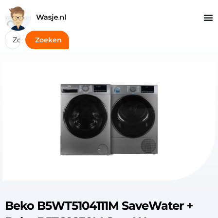
Zoeken
Beko B5WT5104111M SaveWater +