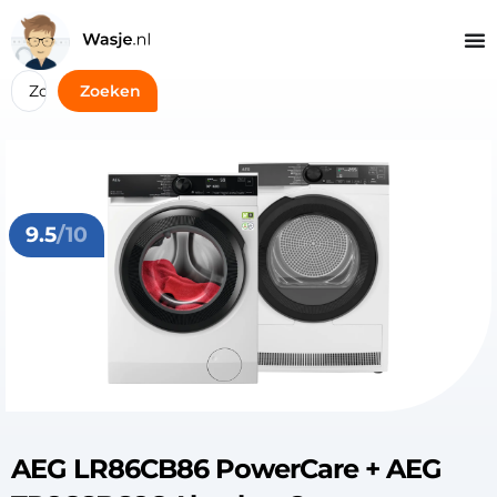
Zoeken
9.5
/10
AEG LR86CB86 PowerCare + AEG