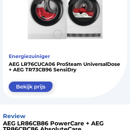
Energiezuiniger
AEG LR76CUCA06 ProSteam UniversalDose
+ AEG TR73CB96 SensiDry
Bekijk prijs
Review
AEG LR86CB86 PowerCare + AEG
TR86CBC86 AbsoluteCare